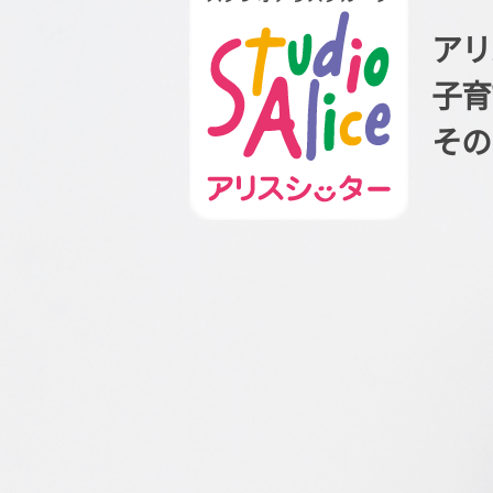
アリ
子育