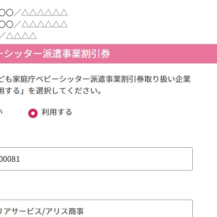
〇〇／△△△△△△
〇〇／△△△△△△
／△△△△