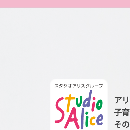
アリ
子育